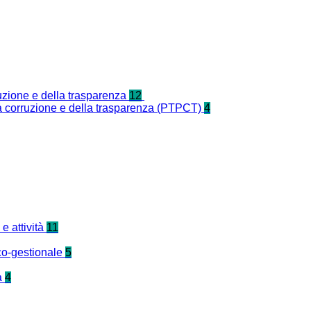
ruzione e della trasparenza
12
la corruzione e della trasparenza (PTPCT)
4
e attività
11
co-gestionale
5
a
4