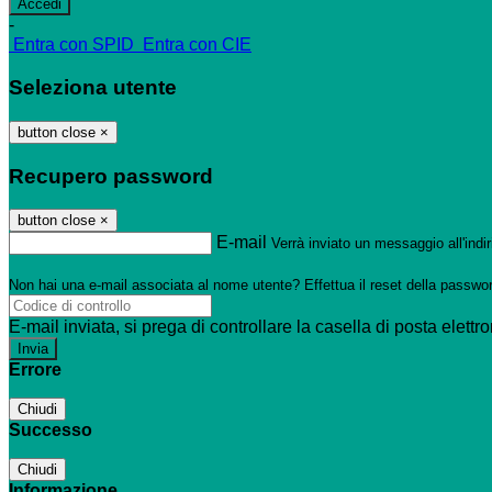
-
Entra con SPID
Entra con CIE
Seleziona utente
button close
×
Recupero password
button close
×
E-mail
Verrà inviato un messaggio all'indir
Non hai una e-mail associata al nome utente? Effettua il reset della passwo
E-mail inviata, si prega di controllare la casella di posta elettro
Errore
Chiudi
Successo
Chiudi
Informazione