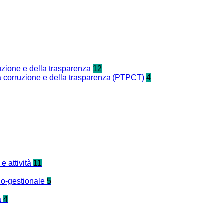
ruzione e della trasparenza
12
la corruzione e della trasparenza (PTPCT)
4
e attività
11
co-gestionale
5
a
4