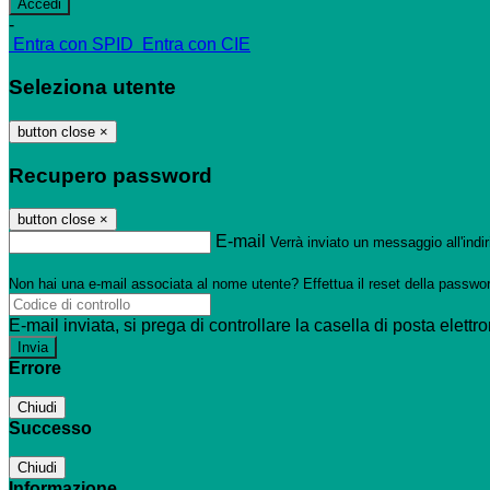
-
Entra con SPID
Entra con CIE
Seleziona utente
button close
×
Recupero password
button close
×
E-mail
Verrà inviato un messaggio all'indir
Non hai una e-mail associata al nome utente? Effettua il reset della passwo
E-mail inviata, si prega di controllare la casella di posta elettro
Errore
Chiudi
Successo
Chiudi
Informazione