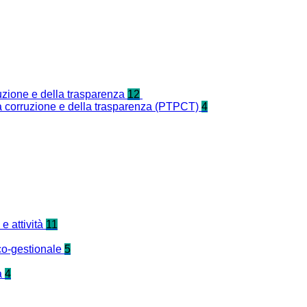
ruzione e della trasparenza
12
la corruzione e della trasparenza (PTPCT)
4
e attività
11
co-gestionale
5
a
4