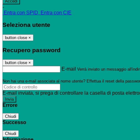
-
Entra con SPID
Entra con CIE
Seleziona utente
button close
×
Recupero password
button close
×
E-mail
Verrà inviato un messaggio all'indir
Non hai una e-mail associata al nome utente? Effettua il reset della passwo
E-mail inviata, si prega di controllare la casella di posta elettro
Errore
Chiudi
Successo
Chiudi
Informazione