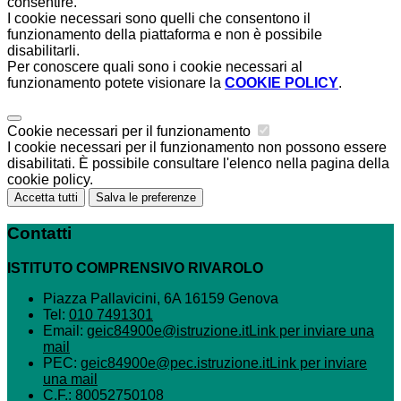
consentire.
I cookie necessari sono quelli che consentono il
funzionamento della piattaforma e non è possibile
disabilitarli.
Per conoscere quali sono i cookie necessari al
funzionamento potete visionare la
COOKIE POLICY
.
Cookie necessari per il funzionamento
I cookie necessari per il funzionamento non possono essere
disabilitati. È possibile consultare l'elenco nella pagina della
cookie policy.
Accetta tutti
Salva le preferenze
Contatti
ISTITUTO COMPRENSIVO RIVAROLO
Piazza Pallavicini, 6A 16159 Genova
Tel:
010 7491301
Email:
geic84900e@istruzione.it
Link per inviare una
mail
PEC:
geic84900e@pec.istruzione.it
Link per inviare
una mail
C.F.: 80052750108