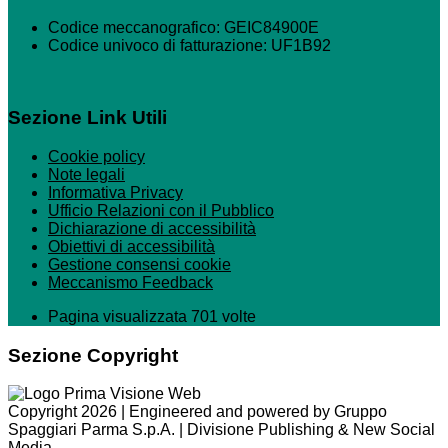
Codice meccanografico: GEIC84900E
Codice univoco di fatturazione: UF1B92
Sezione Link Utili
Cookie policy
Note legali
Informativa Privacy
Ufficio Relazioni con il Pubblico
Dichiarazione di accessibilità
Obiettivi di accessibilità
Gestione consensi cookie
Meccanismo Feedback
Pagina visualizzata 701 volte
Sezione Copyright
Copyright 2026 | Engineered and powered by Gruppo
Spaggiari Parma S.p.A. | Divisione Publishing & New Social
Media