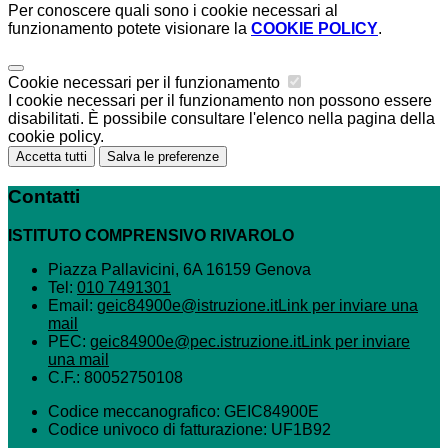
Per conoscere quali sono i cookie necessari al
funzionamento potete visionare la
COOKIE POLICY
.
Cookie necessari per il funzionamento
I cookie necessari per il funzionamento non possono essere
disabilitati. È possibile consultare l'elenco nella pagina della
cookie policy.
Accetta tutti
Salva le preferenze
Contatti
ISTITUTO COMPRENSIVO RIVAROLO
Piazza Pallavicini, 6A 16159 Genova
Tel:
010 7491301
Email:
geic84900e@istruzione.it
Link per inviare una
mail
PEC:
geic84900e@pec.istruzione.it
Link per inviare
una mail
C.F.: 80052750108
Codice meccanografico: GEIC84900E
Codice univoco di fatturazione: UF1B92