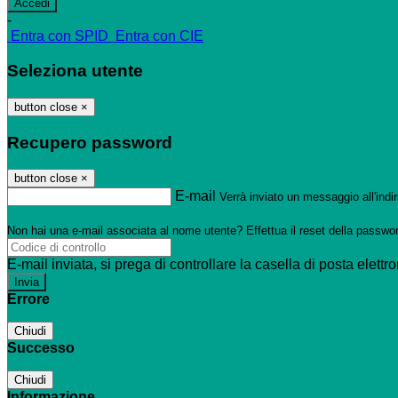
-
Entra con SPID
Entra con CIE
Seleziona utente
button close
×
Recupero password
button close
×
E-mail
Verrà inviato un messaggio all'indir
Non hai una e-mail associata al nome utente? Effettua il reset della passwo
E-mail inviata, si prega di controllare la casella di posta elettro
Errore
Chiudi
Successo
Chiudi
Informazione