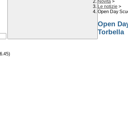
Novità
>
Le notizie
>
Open Day Scuo
Open Day
Torbella
16.45)