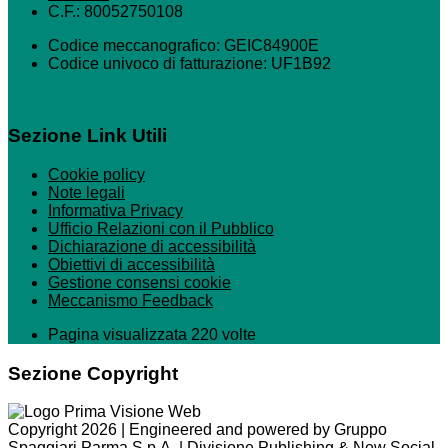
C.F.: 80052750108
Codice meccanografico: GEIC84900E
Codice univoco di fatturazione: UF1B92
Sezione Link Utili
Cookie policy
Note legali
Informativa Privacy
Ufficio Relazioni con il Pubblico
Dichiarazione di accessibilità
Obiettivi di accessibilità
Gestione consensi cookie
Meccanismo Feedback
Pagina visualizzata 220 volte
Sezione Copyright
Copyright 2026 | Engineered and powered by Gruppo
Spaggiari Parma S.p.A. | Divisione Publishing & New Social