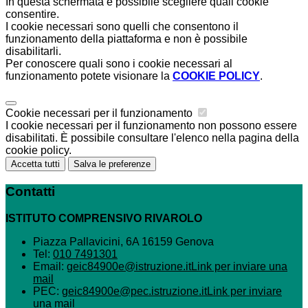
In questa schermata è possibile scegliere quali cookie
consentire.
I cookie necessari sono quelli che consentono il
funzionamento della piattaforma e non è possibile
disabilitarli.
Per conoscere quali sono i cookie necessari al
funzionamento potete visionare la
COOKIE POLICY
.
Cookie necessari per il funzionamento
I cookie necessari per il funzionamento non possono essere
disabilitati. È possibile consultare l'elenco nella pagina della
cookie policy.
Accetta tutti
Salva le preferenze
Contatti
ISTITUTO COMPRENSIVO RIVAROLO
Piazza Pallavicini, 6A 16159 Genova
Tel:
010 7491301
Email:
geic84900e@istruzione.it
Link per inviare una
mail
PEC:
geic84900e@pec.istruzione.it
Link per inviare
una mail