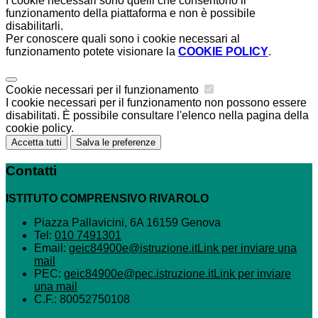
I cookie necessari sono quelli che consentono il
funzionamento della piattaforma e non è possibile
disabilitarli.
Per conoscere quali sono i cookie necessari al
funzionamento potete visionare la
COOKIE POLICY
.
Cookie necessari per il funzionamento
I cookie necessari per il funzionamento non possono essere
disabilitati. È possibile consultare l'elenco nella pagina della
cookie policy.
Accetta tutti
Salva le preferenze
Contatti
ISTITUTO COMPRENSIVO RIVAROLO
Piazza Pallavicini, 6A 16159 Genova
Tel:
010 7491301
Email:
geic84900e@istruzione.it
Link per inviare una
mail
PEC:
geic84900e@pec.istruzione.it
Link per inviare
una mail
C.F.: 80052750108