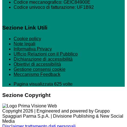
Codice meccanografico: GEIC84900E
Codice univoco di fatturazione: UF1B92
Sezione Link Utili
Cookie policy
Note legali
Informativa Privacy
Ufficio Relazioni con il Pubblico
Dichiarazione di accessibilità
Obiettivi di accessibilità
Gestione consensi cookie
Meccanismo Feedback
Pagina visualizzata 625 volte
Sezione Copyright
Copyright 2026 | Engineered and powered by Gruppo
Spaggiari Parma S.p.A. | Divisione Publishing & New Social
Media
Disclaimer trattamento dati personali