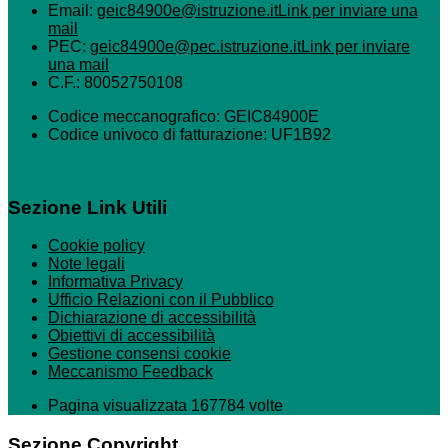
Email:
geic84900e@istruzione.it
Link per inviare una
mail
PEC:
geic84900e@pec.istruzione.it
Link per inviare
una mail
C.F.: 80052750108
Codice meccanografico: GEIC84900E
Codice univoco di fatturazione: UF1B92
Sezione Link Utili
Cookie policy
Note legali
Informativa Privacy
Ufficio Relazioni con il Pubblico
Dichiarazione di accessibilità
Obiettivi di accessibilità
Gestione consensi cookie
Meccanismo Feedback
Pagina visualizzata 167784 volte
Sezione Copyright