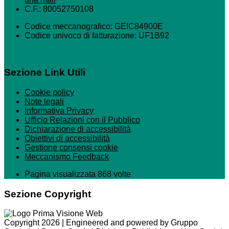
C.F.: 80052750108
Codice meccanografico: GEIC84900E
Codice univoco di fatturazione: UF1B92
Sezione Link Utili
Cookie policy
Note legali
Informativa Privacy
Ufficio Relazioni con il Pubblico
Dichiarazione di accessibilità
Obiettivi di accessibilità
Gestione consensi cookie
Meccanismo Feedback
Pagina visualizzata 868 volte
Sezione Copyright
Copyright 2026 | Engineered and powered by Gruppo