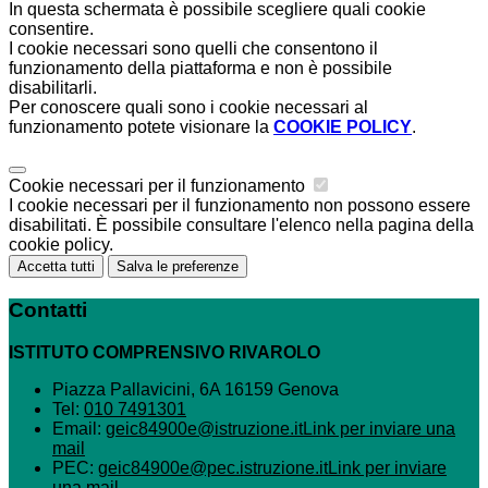
In questa schermata è possibile scegliere quali cookie
consentire.
I cookie necessari sono quelli che consentono il
funzionamento della piattaforma e non è possibile
disabilitarli.
Per conoscere quali sono i cookie necessari al
funzionamento potete visionare la
COOKIE POLICY
.
Cookie necessari per il funzionamento
I cookie necessari per il funzionamento non possono essere
disabilitati. È possibile consultare l'elenco nella pagina della
cookie policy.
Accetta tutti
Salva le preferenze
Contatti
ISTITUTO COMPRENSIVO RIVAROLO
Piazza Pallavicini, 6A 16159 Genova
Tel:
010 7491301
Email:
geic84900e@istruzione.it
Link per inviare una
mail
PEC:
geic84900e@pec.istruzione.it
Link per inviare
una mail