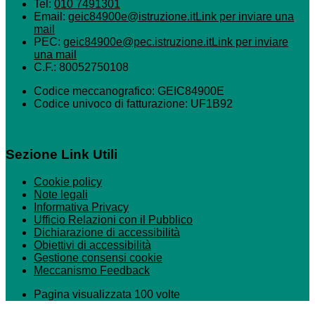
Tel:
010 7491301
Email:
geic84900e@istruzione.it
Link per inviare una
mail
PEC:
geic84900e@pec.istruzione.it
Link per inviare
una mail
C.F.: 80052750108
Codice meccanografico: GEIC84900E
Codice univoco di fatturazione: UF1B92
Sezione Link Utili
Cookie policy
Note legali
Informativa Privacy
Ufficio Relazioni con il Pubblico
Dichiarazione di accessibilità
Obiettivi di accessibilità
Gestione consensi cookie
Meccanismo Feedback
Pagina visualizzata 100 volte