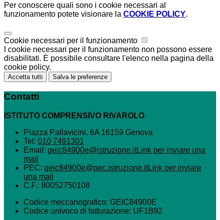
Per conoscere quali sono i cookie necessari al
funzionamento potete visionare la
COOKIE POLICY
.
Cookie necessari per il funzionamento
I cookie necessari per il funzionamento non possono essere
disabilitati. È possibile consultare l'elenco nella pagina della
cookie policy.
Accetta tutti
Salva le preferenze
Contatti
ISTITUTO COMPRENSIVO RIVAROLO
Piazza Pallavicini, 6A 16159 Genova
Tel:
010 7491301
Email:
geic84900e@istruzione.it
Link per inviare una
mail
PEC:
geic84900e@pec.istruzione.it
Link per inviare
una mail
C.F.: 80052750108
Codice meccanografico: GEIC84900E
Codice univoco di fatturazione: UF1B92